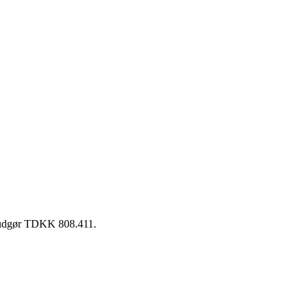
n udgør TDKK 808.411.