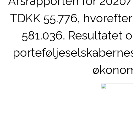
Årsrapporten for 2020/
TDKK 55.776, hvorefte
581.036. Resultatet 
porteføljeselskabernes
økonomi