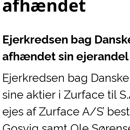
afhændet
Ejerkredsen bag Dansk
afhændet sin ejerandel 
Ejerkredsen bag Danske
sine aktier i Zurface til
ejes af Zurface A/S’ be
Gosvig samt Ole Sørens